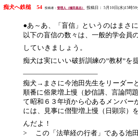
痴犬へ鉄槌
54
投稿日：
5
月
10
日
(
水
)15
時
59
投稿者：
管理人（樋田昌志）
●あ～あ、「盲信」というのはまさに
以下の盲信の数々は、一般的学会員
していきましょう。
痴犬は実にいい破折訓練の
”教材”
―――――――――――
痴犬
→まさに今池田先生をリーダー
順番に俗衆増上慢（妙信講、言論問
て昭和６３年頃から心あるメンバー
には、見事に僣聖増上慢（日顕宗）
んだよ！
> この「法華経の行者」である池