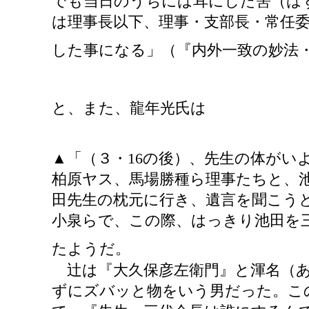
でも当日のうちには耳にした筈（は
は理事長以下、理事・支部長・常任
した事になる」（『内外一致の妙法
と、また、龍年光氏は
▲「（３・16の後）、先生の体がい
柏原ヤス、馬場勝種ら理事たちと、
田先生の枕元に行き、遺言を聞こう
小泉らで、この際、はっきり池田を
たようだ。
辻は『大久保彦左衛門』と渾名（あ
ずにズバッと物をいう男だった。こ