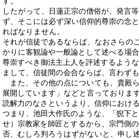
す。
したがって、日蓮正宗の僧俗が、発言等
ず、そこには必ず深い信仰的尊崇の念
ればなりません。
それが信徒であるならば、なおさらの
かりに客観論や一般論として述べる場
尊崇すべき御法主上人を評述するよう
まして、信徒間の会合ならば、言わず
また、その他の点についても、貴殿ら
展開しています」などと言っておりま
読解力のなさというより、信仰におけ
つまり、池田大作氏のような、「猊下
せ）宗教家を師匠とするから、宗門側
否、むしろ判ろうはずがないと、申し