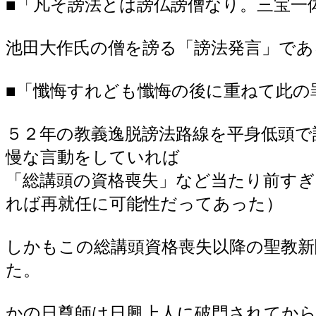
■「凡そ謗法とは謗仏謗僧なり。三宝一
池田大作氏の僧を謗る「謗法発言」であ
■「懺悔すれども懺悔の後に重ねて此の
５２年の教義逸脱謗法路線を平身低頭
慢な言動をしていれば
「総講頭の資格喪失」など当たり前す
れば再就任に可能性だってあった）
しかもこの総講頭資格喪失以降の聖教新
た。
かの日尊師は日興上人に破門されてから