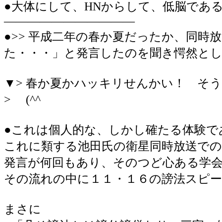
●大体にして、HNからして、低脳であ
―――――――――――
●>> 平成二年の春か夏だったか、同
た・・・」と発言したのを聞き愕然と
▼> 春か夏かハッキリせんかい！ そ
> (^^ゞ
●これは個人的な、しかし確たる体験で
これに類する池田氏の衛星同時放送での
発言が何回もあり、そのつど心ある学
その流れの中に１１・１６の謗法スピ
まさに