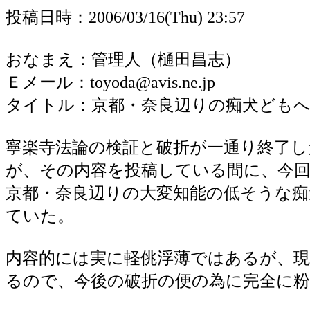
投稿日時：2006/03/16(Thu) 23:57
おなまえ：管理人（樋田昌志）
Ｅメール：toyoda@avis.ne.jp
タイトル：京都・奈良辺りの痴犬どもへ
寧楽寺法論の検証と破折が一通り終了し
が、その内容を投稿している間に、今
京都・奈良辺りの大変知能の低そうな
ていた。
内容的には実に軽佻浮薄ではあるが、
るので、今後の破折の便の為に完全に