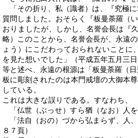
「その折り、私（識者）は、『究極に
質問しました。おそらく『板曼荼羅（
おりましたが、しかし、名誉会長は『
略）このことから、名誉会長が、永遠
ょう）にこだわっておられないことに
を見た想いでした」（平成五年五月三日
等と述べ、永遠の根源は「板曼荼羅（日
板に彫刻されたのは本門戒壇の大御本
している。
これは大きな誤りである。すなわち、
「仏世（ぶっせ）すら猶（なお）人を
「法自（おの）づから弘まらず、人、
８７頁）