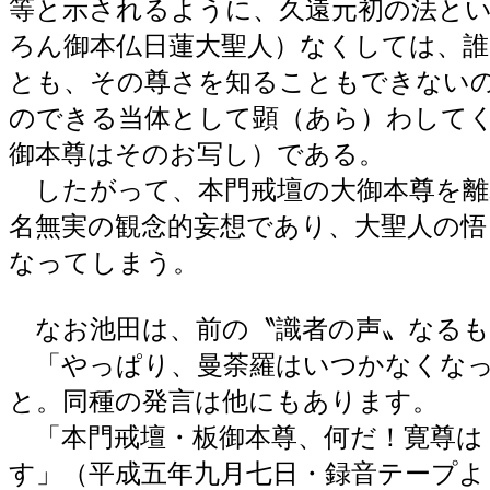
等と示されるように、久遠元初の法と
ろん御本仏日蓮大聖人）なくしては、
とも、その尊さを知ることもできない
のできる当体として顕（あら）わして
御本尊はそのお写し）である。
したがって、本門戒壇の大御本尊を離
名無実の観念的妄想であり、大聖人の
なってしまう。
なお池田は、前の〝識者の声〟なるも
「やっぱり、曼荼羅はいつかなくなっ
と。同種の発言は他にもあります。
「本門戒壇・板御本尊、何だ！寛尊は
す」（平成五年九月七日・録音テープよ