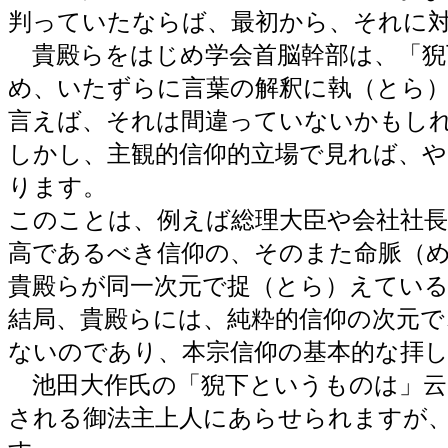
判っていたならば、最初から、それに
貴殿らをはじめ学会首脳幹部は、「猊
め、いたずらに言葉の解釈に執（とら
言えば、それは間違っていないかもし
しかし、主観的信仰的立場で見れば、
ります。
このことは、例えば総理大臣や会社社
高であるべき信仰の、そのまた命脈（
貴殿らが同一次元で捉（とら）えてい
結局、貴殿らには、純粋的信仰の次元で
ないのであり、本宗信仰の基本的な拝
池田大作氏の「猊下というものは」云
される御法主上人にあらせられますが