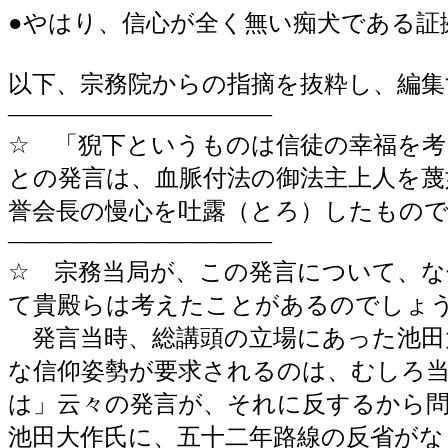
●やはり、信心が全く無い痴犬である証
以下、宗務院からの指摘を抜粋し、編集
―――――――――――
☆ 「猊下というものは信徒の幸福を
との発言は、血脈付法の御法主上人を
誉会長の慢心を吐露（とろ）したもの
―――――――――――
☆ 宗務当局が、この発言について、
て貴殿らは考えたことがあるのでしょ
発言当時、総講頭の立場にあった池田
な信仰姿勢が要求されるのは、むしろ
は」云々の発言が、それに反するから
池田大作氏に、五十二年路線の反省がな