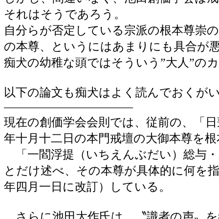
それはそうであろう。
自分らが否定している宗派の根本尊崇
の本尊、というにはあまりにも具合が
痴犬の幼稚な頭ではそういう”大人”の
以下の論文も痴犬はよく読んでおくが
―――――――――――
現在の創価学会会則では、従前の、「日
年十月十二日の本門戒壇の大御本尊を根
「一閻浮提（いちえんぶだい）総与・
とだけ述べ、その本尊が具体的に何を指
年四月一日に改訂）している。
さらに池田大作氏は、〝識者の声〟を