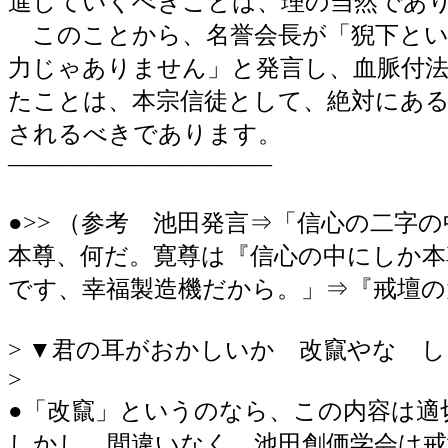
進していくべきことは、理の当然であ
このことから、名誉会長が「猊下とい
力じゃありません」と発言し、血脈付
たことは、本宗信徒として、絶対にあ
されるべきであります。
―――――――――――
●>> （参考 池田発言⇒「信心の二字
本尊、何だ。寛尊は『信心の中にしか
です、幸福製造機だから。」⇒『戒壇の
> ▼君の耳がおかしいか 改竄やな しょ
>
●「改竄」というのなら、この内容は適
しかし、間違いなく、池田創価学会は戒