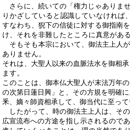
さらに、続いての「権力じゃありませ
りかざしていると認識していなければ
すなわち、猊下の信徒に対する御指南
け、それを非難したところに真意があ
そもそも本宗において、御法主上人が
ありません。
それは、大聖人以来の血脈法水を御相
ます。
このことは、御本仏大聖人が末法万年の
の次第日蓮日興」と、その方規を明確
釆、嫡々師資相承して、御当代に至っ
したがって、時の御法主上人は、その
広宣流布への方途を指し示されるので