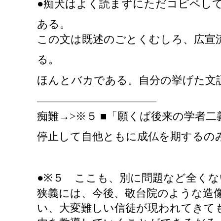
●痴犬はよく読まずにただコピペし
ある。
この文は既述のごとくむしろ、広宣
る。
ほんとバカである。自分の挙げた文
―――――――――――
痴難
→>※５ ■「願くば後来の学者
停止して自他ともに成仏を期するの
●※５ ここも、別に問題など全く
狭義には、今後、敬台院のような造
い、大変難しい信徒が現われてきて