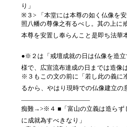
り」
※３> 「本堂には本尊の如く仏像を
照八幡の尊像之有るべし。其の上に
本尊を安置し奉らんこと是即ち法華
●※２は「戒壇成就の日は仏像を造
様で、広宣流布達成の日までは造像
※３もこの文の前に「若し此の義に
るから、やはり現時での仏像建立の
―――――――――――
痴難
→>※４ ■「富山の立義は造ら
に成就為すべきなり」