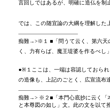
言回しではあるが、明確に造仏を制
では、この随宜論の大綱を理解した
―――――――――――
痴難
→>※１ ■「問うて云く、第六
く、力有らば、魔王堤婆を作るべし
●※１ここは、一端は容認しておら
の造像も、上記のごとく、広宣流布
―――――――――――
痴難
→> ※２■「本門心底抄に云く
と本尊図の如し」文。此の文を以て