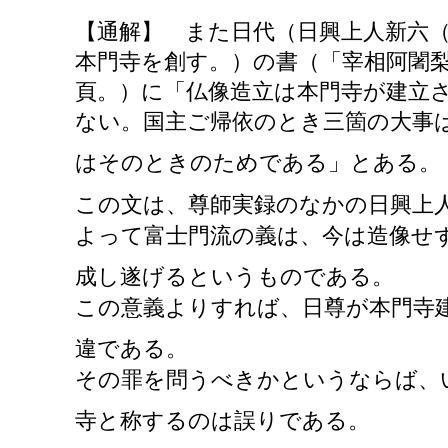
【通解】 また日代（日興上人新六
本門寺を創す。）の書（「宰相阿闍
頁。）に「仏像造立は本門寺が建立
ない。国主ご帰依のとき三箇の大事
はそのときのためである」とある。
この文は、尊師実録のなかの日興上
よって富士門流の義は、今は造像せ
成し遂げるというものである。
この意義よりすれば、日尊が本門寺
違である。
その罪を問うべきかというならば、
寺と称するのは誤りである。