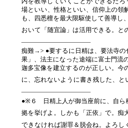
内を教導していくことができるだろ
場といい、性格といい、信仰上の領
も、四悉檀を最大限駆使して善導し
おいて「随宜論」は活用できる。と
―――――――――――
痴難
→> ●要するに日精は、要法寺
果」、法主になった途端に富士門流
迦多宝像を建立するのが正しい。今
に、忘れないように書き残した、と
―――――――――――
●※６ 日精上人が御当座前に、自
拠を挙げよ。しかも「正依」で。痴
できなければ謝罪＆脱会ね。よろし