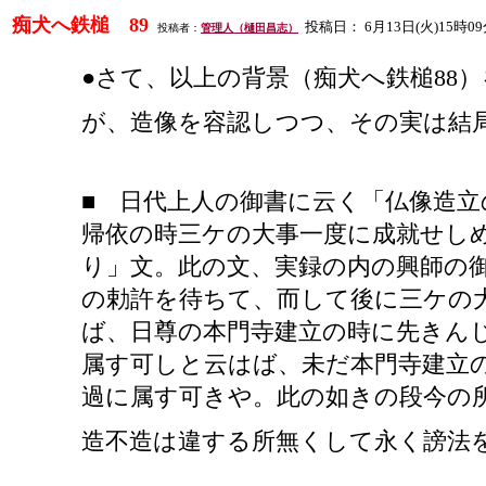
痴犬へ鉄槌
89
投稿日：
6
月
13
日
(
火
)15
時
09
投稿者：
管理人（樋田昌志）
●さて、以上の背景（痴犬へ鉄槌88
が、造像を容認しつつ、その実は結
■ 日代上人の御書に云く「仏像造
帰依の時三ケの大事一度に成就せし
り」文。此の文、実録の内の興師の
の勅許を待ちて、而して後に三ケの大
ば、日尊の本門寺建立の時に先きん
属す可しと云はば、未だ本門寺建立
過に属す可きや。此の如きの段今の
造不造は違する所無くして永く謗法