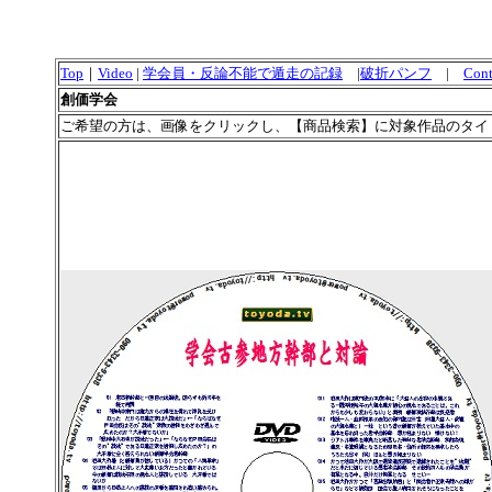
Top
｜
Video
|
学会員・反論不能で遁走の記録
|
破折パンフ
|
Cont
創価学会
ご希望の方は、画像をクリックし、【商品検索】に対象作品のタイ