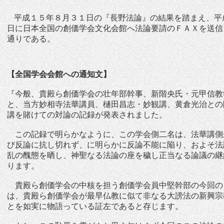
平成１５年８月３１日の『長野法論』の結果を踏まえ、平
日に日本全国の創価学会文化会館へ法論要請のＦＡＸを送信
通りである。
【全国学会会館への通知文】
『今般、貴殿ら創価学会の壮年部幹事、新階央氏・元甲信教
と、当方妙相寺法華講員、樋田昌志・妙観講、黄倉光治との
講を賭けての対論の記録が発表されました。
この記録で明らかなように、この学会側二名は、法華講側
び反論に抗し切れず、に明らかに反論不能に陥り、およそ法
乱の醜態を晒し、神聖なる法論の座を穢し正当なる論議の継
ります。
貴殿ら創価学会の中核を担う創価学会員中堅幹部の今回の
は、貴殿ら創価学会が最早仏教に似て非なる大謗法の新興宗
とを如実に物語っている証左であると存じます。