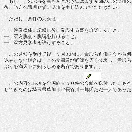
もし、この恥辱を雪がんと思う仁はまず今回のこの法論の
後、当方へ遠慮せずに法論を申し込んでいただきたい。
ただし、条件の大綱は、
一、映像媒体に記録し後に発表する事を許諾すること。
一、双方脱会・脱講を賭けること。
一、双方見学者を許可すること。
この通知を受けて後一ヶ月以内に、貴殿ら創価学会から何
込みがない場合は、この文書及び経緯を広く公表し、貴殿ら
ぶりを満天下に知らしめる所存であります。』
この内容のFAXを全国約８５０件の会館へ送付したにも拘
じてきたのは埼玉県草加市の長谷川一郎氏ただ一人であった