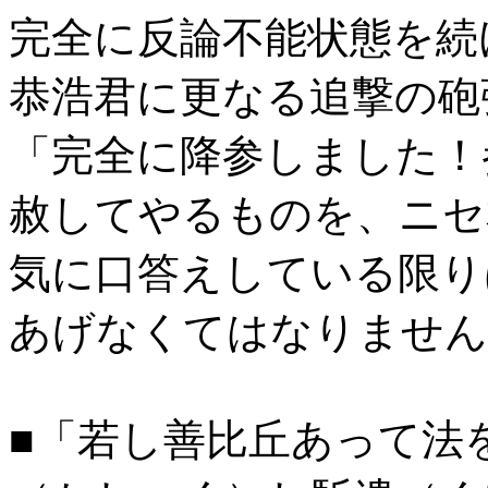
完全に反論不能状態を続
恭浩君に更なる追撃の砲
「完全に降参しました！
赦してやるものを、ニセ
気に口答えしている限り
あげなくてはなりません
■「若し善比丘あって法