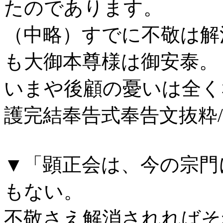
たのであります。
（中略）すでに不敬は解
も大御本尊様は御安泰。
いまや後顧の憂いは全く
護完結奉告式奉告文抜粋/顕正
▼「顕正会は、今の宗門
もない。
不敬さえ解消されればそ